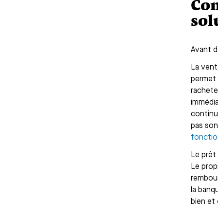
Com
sol
Avant d
La vente
permet 
rachete
immédia
continu
pas son
fonctio
Le prêt
Le prop
rembour
la banq
bien et