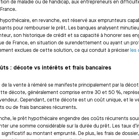
ation de maladie ou de handicap, aux entrepreneurs en difficult
 France.
 hypothécaire, en revanche, est réservé aux emprunteurs capabl
isants pour rembourser le prêt. Les banques analysent minutieu
nteur, son historique de crédit et sa capacité à honorer ses 
ue de France, en situation de surendettement ou ayant un profil
ement exclues de cette solution, ce qui conduit à préciser
les 
ûts : décote vs intérêts et frais bancaires
 de la vente à réméré se manifeste principalement par la décote
ette décote, généralement comprise entre 30 et 50 %, représ
 vendeur. Cependant, cette décote est un coût unique, et le v
ts ou de frais bancaires récurrents.
nche, le prêt hypothécaire engendre des coûts récurrents sous
nter une somme considérable sur la durée du prêt. Les taux d’in
significatif au montant emprunté. De plus, les frais de dossier, 