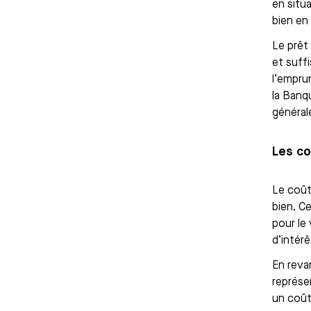
en situ
bien en
Le prêt
et suff
l’empru
la Banq
général
Les co
Le coût
bien. C
pour le
d’intérê
En reva
représe
un coût 