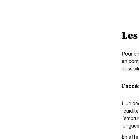
Les
Pour cho
en compt
possibi
L’accè
L’un des
liquidi
l’empru
longues
En effet