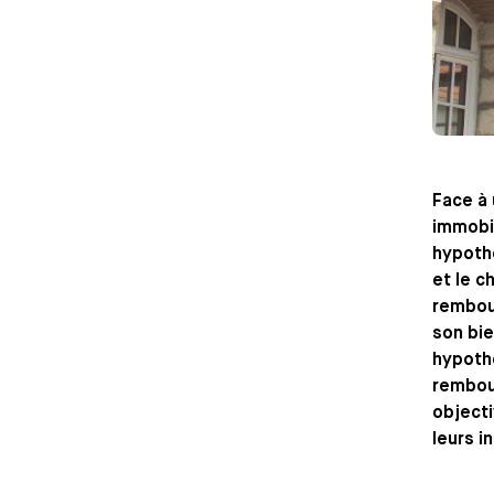
Face à 
immobil
hypoth
et le c
rembou
son bie
hypothé
rembour
objecti
leurs i