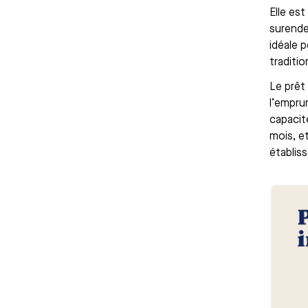
Elle es
surende
idéale 
traditio
Le prêt
l’empru
capacit
mois, et
établis