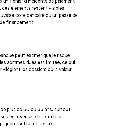
s un fichier d’incidents de paiement
 ces éléments restent visibles
mauvaise cote bancaire ou un passé de
e de financement.
 banque peut estimer que le risque
 les sommes dues est limitée, ce qui
ivilégient les dossiers où la valeur
de plus de 60 ou 65 ans, surtout
se des revenus à la retraite et
xpliquent cette réticence.