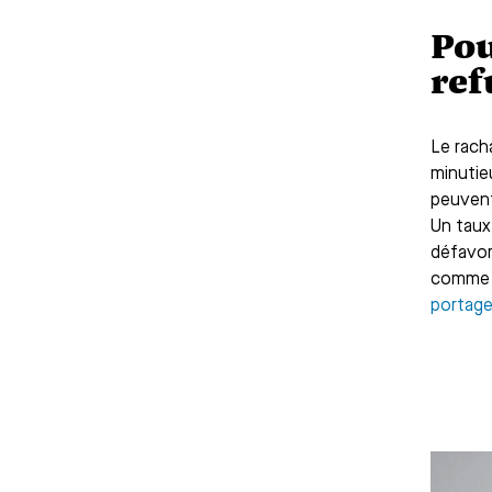
Pou
ref
Le rach
minutie
peuvent
Un taux
défavor
comme u
portage