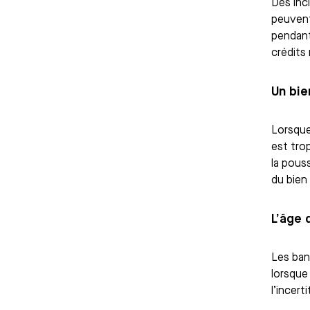
Des inc
peuvent
pendant
crédits
Un bie
Lorsque
est tro
la pouss
du bien
L’âge 
Les ban
lorsque
l’incert