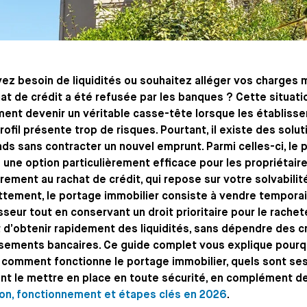
ez besoin de liquidités ou souhaitez alléger vos charges
at de crédit a été refusée par les banques ? Cette situati
ent devenir un véritable casse-tête lorsque les établiss
rofil présente trop de risques. Pourtant, il existe des sol
ds sans contracter un nouvel emprunt. Parmi celles-ci, le 
ne option particulièrement efficace pour les propriétaire
rement au rachat de crédit, qui repose sur votre solvabilit
tement, le portage immobilier consiste à vendre temporai
sseur tout en conservant un droit prioritaire pour le rache
d’obtenir rapidement des liquidités, sans dépendre des cr
sements bancaires. Ce guide complet vous explique pourqu
 comment fonctionne le portage immobilier, quels sont ses
t le mettre en place en toute sécurité, en complément d
ion, fonctionnement et étapes clés en 2026
.