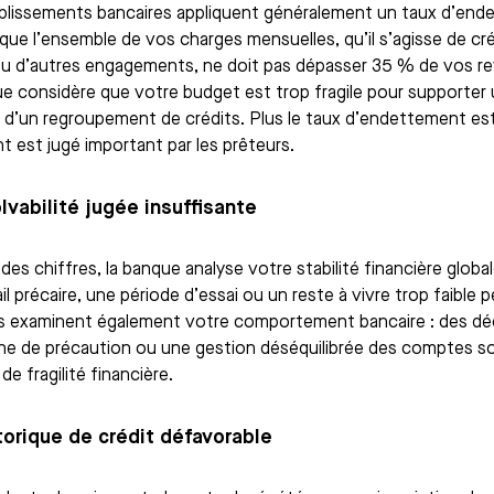
blissements bancaires appliquent généralement un taux d’end
e que l’ensemble de vos charges mensuelles, qu’il s’agisse de cr
ou d’autres engagements, ne doit pas dépasser 35 % de vos rev
ue considère que votre budget est trop fragile pour support
e d’un regroupement de crédits. Plus le taux d’endettement est 
t est jugé important par les prêteurs.
lvabilité jugée insuffisante
des chiffres, la banque analyse votre stabilité financière globa
il précaire, une période d’essai ou un reste à vivre trop faible
 examinent également votre comportement bancaire : des dé
ne de précaution ou une gestion déséquilibrée des comptes
de fragilité financière.
torique de crédit défavorable