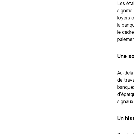
Les éta
signifi
loyers 
la banq
le cadr
paiemen
Une so
Au-delà 
de trava
banques
d’éparg
signaux 
Un his