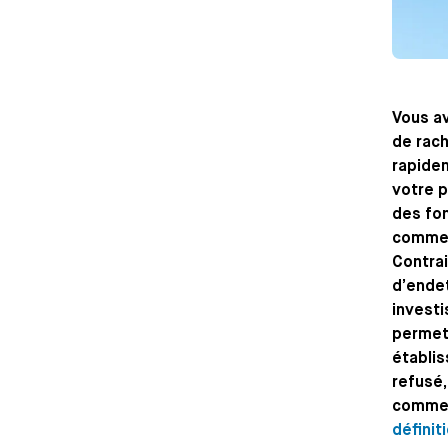
Vous av
de rach
rapidem
votre p
des fon
comme u
Contrai
d’endet
investi
permet 
établis
refusé,
commen
définit