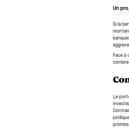
Un pro
Si la b
montant
banques
aggrave
Face à 
compren
Com
Le port
investis
Contrai
juridiq
promess