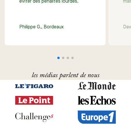
éviter des pénalités lourdes.
mai
Philippe G., Bordeaux
Dav
les médias parlent de nous