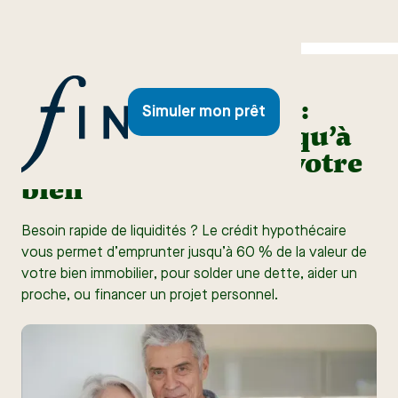
Crédit hypothécaire :
Simuler mon prêt
pour emprunter jusqu’à
60% de la valeur de votre
bien
Besoin rapide de liquidités ? Le crédit hypothécaire
vous permet d’emprunter jusqu’à 60 % de la valeur de
votre bien immobilier, pour solder une dette, aider un
proche, ou financer un projet personnel.